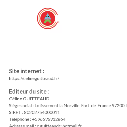
Site internet :
https://celineguitteaud.fr/
Editeur du site :
Céline GUITTEAUD
Siège social :
Lotissement la Norville, Fort-de-France 97200,
SIRET :
80202754000011
Téléphone :
+596696912864
Adresse mail :
c.guitteaud@hotmail.fr