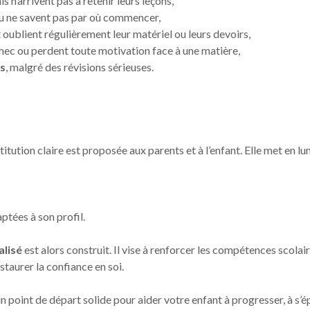
s n’arrivent pas à retenir leurs leçons,
u ne savent pas par où commencer,
 oublient régulièrement leur matériel ou leurs devoirs,
hec ou perdent toute motivation face à une matière,
ns
, malgré des révisions sérieuses.
tution claire est proposée aux parents et à l’enfant. Elle met en lu
ptées à son profil.
lisé
est alors construit. Il vise à renforcer les compétences scola
taurer la confiance en soi.
 point de départ solide pour aider votre enfant à progresser, à s’é