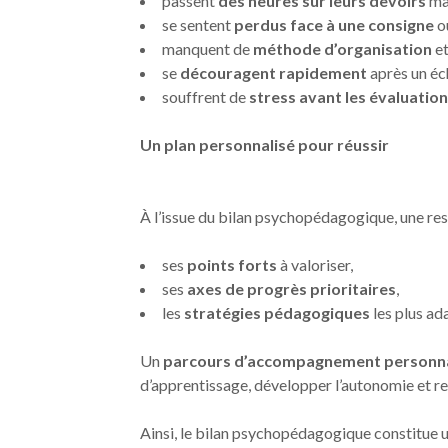
passent
des heures sur leurs devoirs
mai
se sentent
perdus face à une consigne
o
manquent de
méthode d’organisation
et
se
découragent rapidement
après un éc
souffrent de
stress avant les évaluatio
Un plan personnalisé pour réussir
À l’issue du bilan psychopédagogique, une resti
ses
points forts
à valoriser,
ses
axes de progrès prioritaires
,
les
stratégies pédagogiques
les plus ada
Un
parcours d’accompagnement personna
d’apprentissage, développer l’autonomie et res
Ainsi, le bilan psychopédagogique constitue un