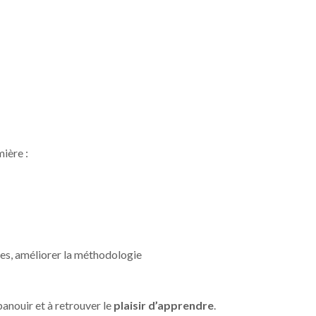
mière :
ires, améliorer la méthodologie
panouir et à retrouver le
plaisir d’apprendre
.